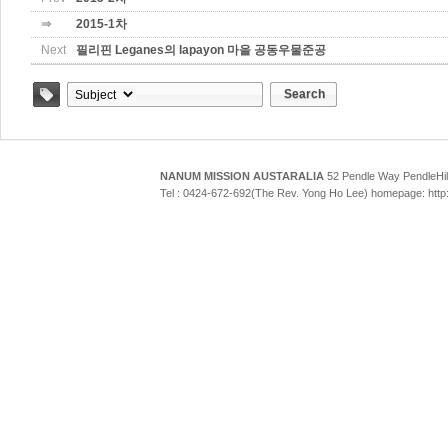
⇒
2015-1차
Next
필리핀 Leganes의 lapayon 마을 공동우물준공
Search
Tag
NANUM MISSION AUSTARALIA
52 Pendle Way Pendle
Tel : 0424-672-692(The Rev. Yong Ho Lee) homepage: htt