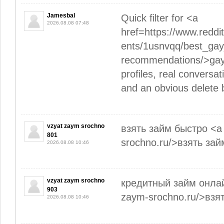
Jamesbal
Quick filter for <a
2026.08.08 07:48
href=https://www.red
ents/1usnvqq/best_ga
recommendations/>gay 
profiles, real conversat
and an obvious delete 
vzyat zaym srochno
взять займ быстро <a 
801
srochno.ru/>взять за
2026.08.08 10:46
vzyat zaym srochno
кредитный займ онлайн
903
zaym-srochno.ru/>взя
2026.08.08 10:46