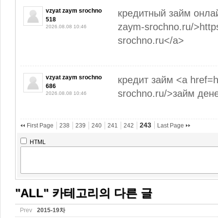
vzyat zaym srochno
кредитный займ онлайн
518
zaym-srochno.ru/>http
2026.08.08 10:46
srochno.ru</a>
vzyat zaym srochno
кредит займ <a href=h
686
srochno.ru/>займ ден
2026.08.08 10:46
243
First Page
238
239
240
241
242
Last Page
HTML
"ALL" 카테고리의 다른 글
Prev
2015-19차