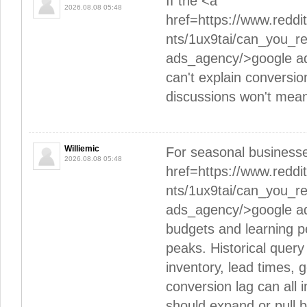
If the <a
2026.08.08 05:48
href=https://www.redd
nts/1ux9tai/can_you_
ads_agency/>google a
can't explain conversion
discussions won't mea
Williemic
For seasonal business
2026.08.08 05:48
href=https://www.redd
nts/1ux9tai/can_you_
ads_agency/>google ad
budgets and learning 
peaks. Historical query
inventory, lead times, 
conversion lag can all
should expand or pull 