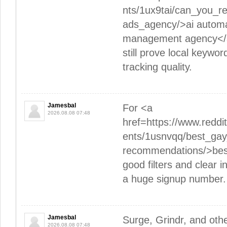
nts/1ux9tai/can_you_
ads_agency/>ai autom
management agency</a>
still prove local keyw
tracking quality.
Jamesbal
For <a
2026.08.08 07:48
href=https://www.red
ents/1usnvqq/best_ga
recommendations/>best
good filters and clear 
a huge signup number.
Jamesbal
Surge, Grindr, and oth
2026.08.08 07:48