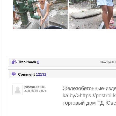
Trackback
0
http://nanu
Comment
12132
postroi-ka 183
Железобетонные-издели
2026.08.06 05:36
ka.by/>https://postroi
торговый дом ТД Юве