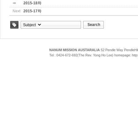
⇒
2015-18차
Next
2015-17차
Search
Tag
NANUM MISSION AUSTARALIA
52 Pendle Way Pendle
Tel : 0424-672-692(The Rev. Yong Ho Lee) homepage: htt