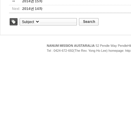
⇒
2014년 15차
Next
2014년 14차
Search
Tag
NANUM MISSION AUSTARALIA
52 Pendle Way Pendle
Tel : 0424-672-692(The Rev. Yong Ho Lee) homepage: htt