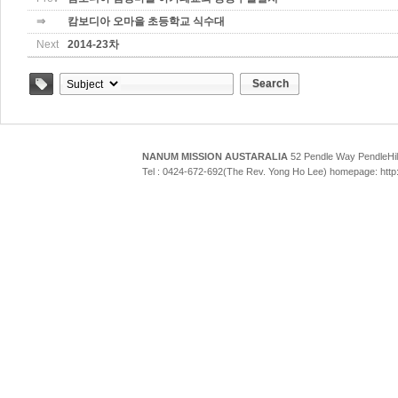
⇒
캄보디아 오마을 초등학교 식수대
Next
2014-23차
Search
Tag
NANUM MISSION AUSTARALIA
52 Pendle Way Pendle
Tel : 0424-672-692(The Rev. Yong Ho Lee) homepage: htt