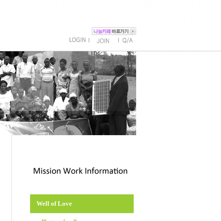
l
l
Well of Love