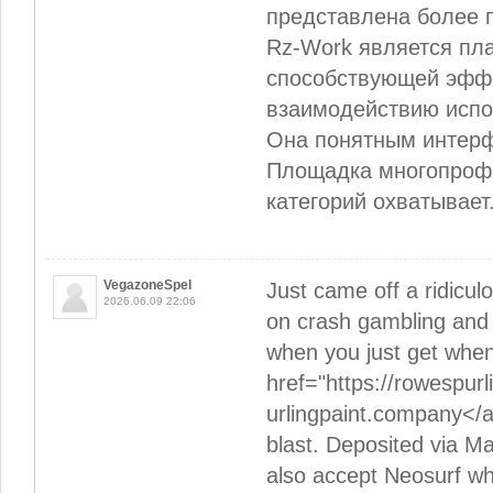
представлена более 
Rz-Work является пл
способствующей эфф
взаимодействию испол
Она понятным интерф
Площадка многопрофи
категорий охватывает
VegazoneSpel
Just came off a ridiculo
2026.06.09 22:06
on crash gambling and s
when you just get when
href="https://rowespur
urlingpaint.company</a
blast. Deposited via M
also accept Neosurf wh