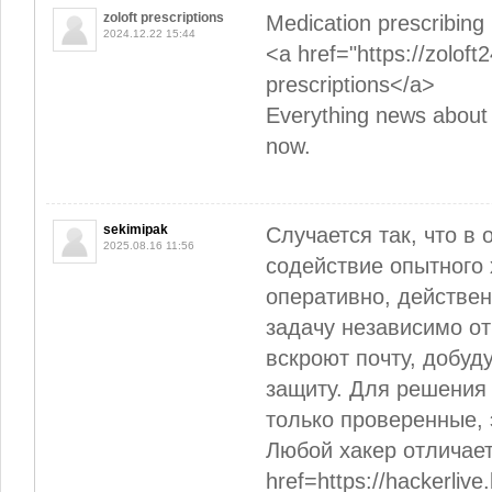
zoloft prescriptions
Medication prescribing 
2024.12.22 15:44
<a href="https://zoloft
prescriptions</a>
Everything news about 
now.
sekimipak
Случается так, что в
2025.08.16 11:56
содействие опытного 
оперативно, действе
задачу независимо от
вскроют почту, добуд
защиту. Для решения
только проверенные,
Любой хакер отличае
href=https://hackerlive.