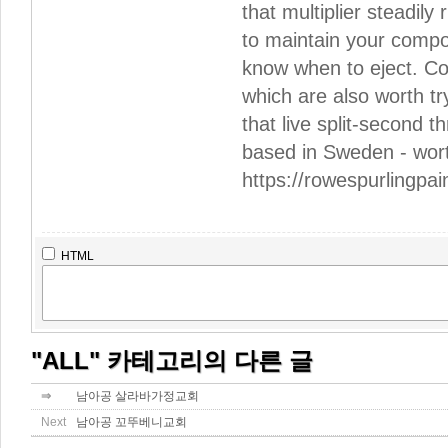
that multiplier steadily r
to maintain your comp
know when to eject. C
which are also worth tr
that live split-second th
based in Sweden - worth
https://rowespurlingpa
HTML
"ALL" 카테고리의 다른 글
⇒
남아공 살라바가정교회
Next
남아공 꼬뚜베니교회