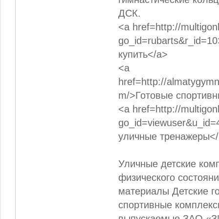
ДСК.
<a href=http://multigo
go_id=rubarts&r_id=
купить</a>
<a
href=http://almatygymn
m/>Готовые спортивн
<a href=http://multigo
go_id=viewuser&u_id
уличные тренажеры<
Уличные детские комп
физического состояни
материалы Детские г
спортивные комплекс
выпускаемые ЗАО «З