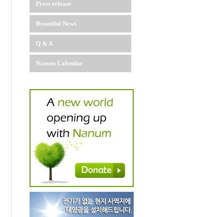
Press release
Beautiful News
Q & A
Nanum Calendar