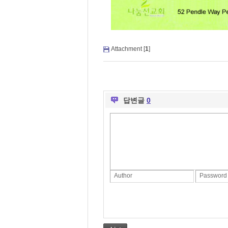
Attachment [
1
]
답변글
0
Author
Password