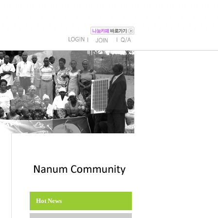
l
l
Hot News