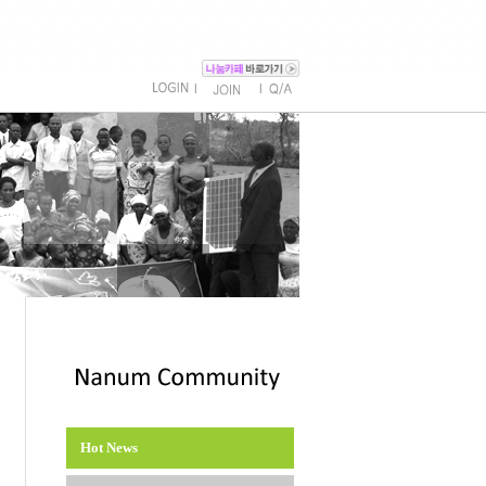
l
l
Hot News