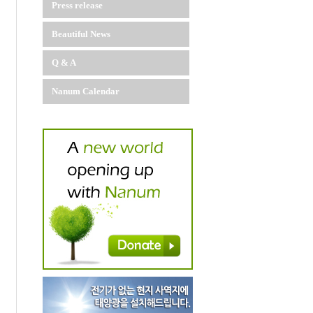
Press release
Beautiful News
Q & A
Nanum Calendar