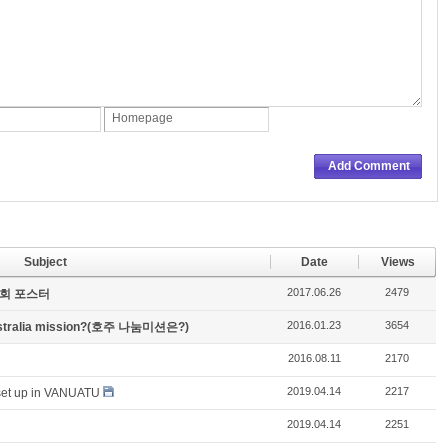
Homepage
Add Comment
Subject
Date
Views
2017.06.26
2479
순회 포스터
2016.01.23
3654
australia mission?(호주 나눔미션은?)
2016.08.11
2170
2019.04.14
2217
set up in VANUATU
2019.04.14
2251