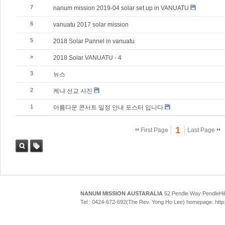
7
nanum mission 2019-04 solar set up in VANUATU
6
vanuatu 2017 solar mission
5
2018 Solar Pannel in vanuatu
»
2018 Solar VANUATU - 4
3
뉴스
2
케냐 선교 사진
1
아름다운 콘서트 일정 안내 포스터 입니다
1
First Page
Last Page
Sea
Tag
rch
NANUM MISSION AUSTARALIA
52 Pendle Way Pendle
Tel : 0424-672-692(The Rev. Yong Ho Lee) homepage: htt